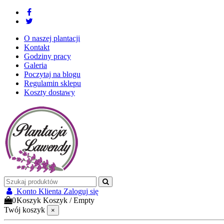
O naszej plantacji
Kontakt
Godziny pracy
Galeria
Poczytaj na blogu
Regulamin sklepu
Koszty dostawy
Konto Klienta
Zaloguj się
0
Koszyk
Koszyk
/
Empty
Twój koszyk
×