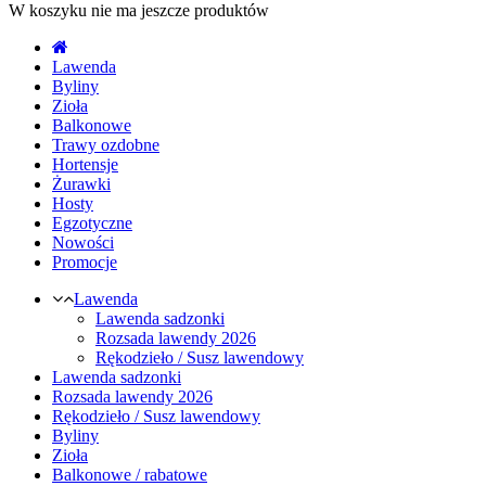
W koszyku nie ma jeszcze produktów
Lawenda
Byliny
Zioła
Balkonowe
Trawy ozdobne
Hortensje
Żurawki
Hosty
Egzotyczne
Nowości
Promocje
Lawenda
Lawenda sadzonki
Rozsada lawendy 2026
Rękodzieło / Susz lawendowy
Lawenda sadzonki
Rozsada lawendy 2026
Rękodzieło / Susz lawendowy
Byliny
Zioła
Balkonowe / rabatowe