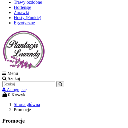
Trawy ozdobne
Hortensje
Żurawki
Hosty (Funkie)
Egzotyczne
Menu
Szukaj
Zaloguj się
0
Koszyk
Strona główna
Promocje
Promocje