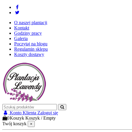
O naszej plantacji
Kontakt
Godziny pracy
Galeria
Poczytaj na blogu
Regulamin sklepu
Koszty dostawy
Konto Klienta
Zaloguj się
0
Koszyk
Koszyk
/
Empty
Twój koszyk
×