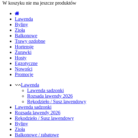
W koszyku nie ma jeszcze produktów
Lawenda
Byliny
Zioła
Balkonowe
Trawy ozdobne
Hortensje
Żurawki
Hosty
Egzotyczne
Nowości
Promocje
Lawenda
Lawenda sadzonki
Rozsada lawendy 2026
Rękodzieło / Susz lawendowy
Lawenda sadzonki
Rozsada lawendy 2026
Rękodzieło / Susz lawendowy
Byliny
Zioła
Balkonowe / rabatowe