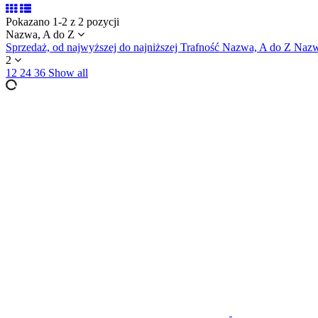
Pokazano 1-2 z 2 pozycji
Nazwa, A do Z
Sprzedaż, od najwyższej do najniższej
Trafność
Nazwa, A do Z
Nazw
2
12
24
36
Show all