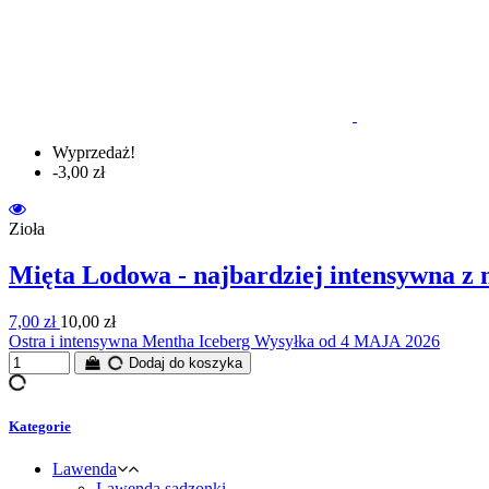
Wyprzedaż!
-3,00 zł
Zioła
Mięta Lodowa - najbardziej intensywna
7,00 zł
10,00 zł
Ostra i intensywna Mentha Iceberg Wysyłka od 4 MAJA 2026
Dodaj do koszyka
Kategorie
Lawenda
Lawenda sadzonki