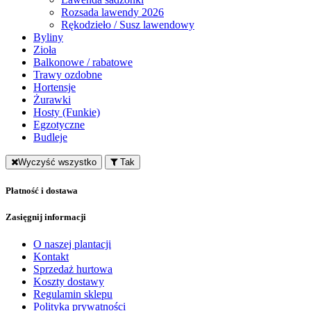
Rozsada lawendy 2026
Rękodzieło / Susz lawendowy
Byliny
Zioła
Balkonowe / rabatowe
Trawy ozdobne
Hortensje
Żurawki
Hosty (Funkie)
Egzotyczne
Budleje
Wyczyść wszystko
Tak
Płatność i dostawa
Zasięgnij informacji
O naszej plantacji
Kontakt
Sprzedaż hurtowa
Koszty dostawy
Regulamin sklepu
Polityka prywatności