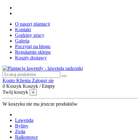
O naszej plantacji
Kontakt
Godziny pracy
Galeria
Poczytaj na blogu
Regulamin sklepu
Koszty dostawy
Konto Klienta
Zaloguj się
0
Koszyk
Koszyk
/
Empty
Twój koszyk
×
W koszyku nie ma jeszcze produktów
Lawenda
Byliny
Zioła
Balkonowe